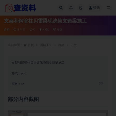
登录
全部
支架和钢管柱贝雷梁现浇简支箱梁施工
路桥
5 年前
0
4.0K
专属
当前位置：
首页
图解工艺
路桥
正文
支架和钢管柱贝雷梁现浇简支箱梁施工
格式：ppt
页数：46
部分内容截图