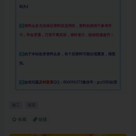
码为1
2
资料众多
无法保证资料其适用性，资料实例
用于参考学
习，学会变通，万变不离其宗，省时省力，助你快速提升
！
3
由于本站收录资料众多，有个别资料可能出现重复，请悉
知。
4
如有问题
及时联系
QQ：806096373微信号：gczl580处理
施工
箱梁
收藏
链接