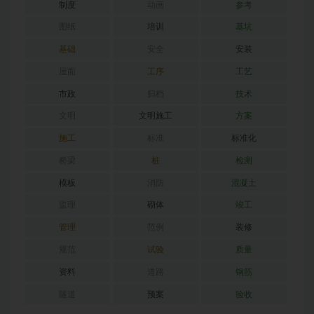
制度
动画
参考
图纸
培训
基坑
基础
安全
安装
屋面
工序
工艺
市政
归档
技术
文明
文明施工
方案
施工
标准
标准化
桥梁
桩
检测
模板
消防
混凝土
监理
砌体
竣工
管理
范例
装修
规范
试验
质量
资料
道路
钢筋
隧道
预案
验收