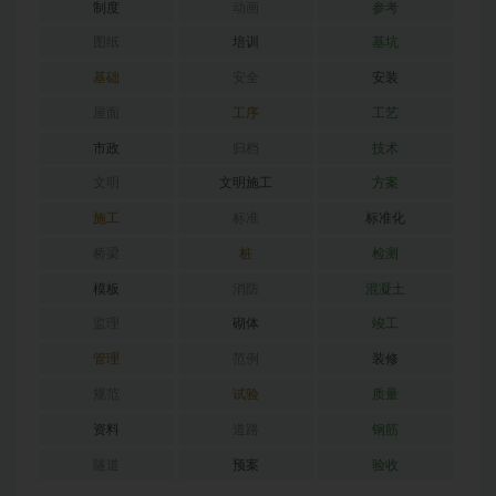
制度
动画
参考
图纸
培训
基坑
基础
安全
安装
屋面
工序
工艺
市政
归档
技术
文明
文明施工
方案
施工
标准
标准化
桥梁
桩
检测
模板
消防
混凝土
监理
砌体
竣工
管理
范例
装修
规范
试验
质量
资料
道路
钢筋
隧道
预案
验收