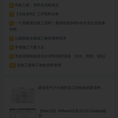
市政工程，资料全流程笔记
4
【市政资料】工序资料分析
5
一个房建项目竣工资料丨整体组卷存档+各专业分开组卷
6
存档
公园园林全套竣工验收资料范本
7
专项施工方案大全
8
市政道路检验批划分资料清单(道路、排水、照明、绿化)
9
市政工程竣工验收资料管理
10
建筑电气子分部防雷工程组卷档案资料
【MacOS】VMware安装10.15-Catalina版
本