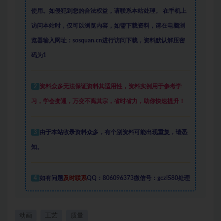
使用。如侵犯到您的合法权益，请联系本站处理。
在手机上
访问本站时，仅可以浏览内容，如需下载资料，请在电脑浏
览器输入网址：sosquan.cn进行访问下载，
资料默认解压密
码为1
2
资料众多
无法保证资料其适用性，资料实例
用于参考学
习，学会变通，万变不离其宗，省时省力，助你快速提升
！
3
由于本站收录资料众多，有个别资料可能出现重复，请悉
知。
4
如有问题
及时联系
QQ：806096373微信号：gczl580处理
动画
工艺
质量