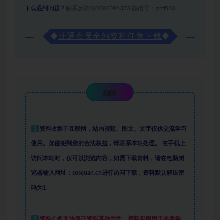
下载遇到问题？
联系反馈QQ806096373 微信号：gczl580
◆
开通会员全站资料任意下载
◆
须知
1
资料收集于互联网
，
站内视频、图文、文字仅供交流学习
使用。如侵犯到您的合法权益，请联系本站处理。
在手机上
访问本站时，仅可以浏览内容，如需下载资料，请在电脑浏
览器输入网址：sosquan.cn进行访问下载，
资料默认解压密
码为1
2
资料众多
无法保证资料其适用性，资料实例
用于参考学