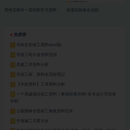
驾考宝典科一至科四学习资料
装避坑装修全流程
热度榜
市政全套竣工资料excel版
1
市政工程全套资料范例
2
房建工序资料分析
3
市政工程，资料全流程笔记
4
【市政资料】工序资料分析
5
一个房建项目竣工资料丨整体组卷存档+各专业分开组卷
6
存档
公园园林全套竣工验收资料范本
7
专项施工方案大全
8