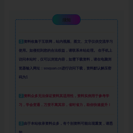
须知
1
资料收集于互联网
，
站内视频、图文、文字仅供交流学习
使用。如侵犯到您的合法权益，请联系本站处理。
在手机上
访问本站时，仅可以浏览内容，如需下载资料，请在电脑浏
览器输入网址：sosquan.cn进行访问下载，
资料默认解压密
码为1
2
资料众多
无法保证资料其适用性，资料实例
用于参考学
习，学会变通，万变不离其宗，省时省力，助你快速提升
！
3
由于本站收录资料众多，有个别资料可能出现重复，请悉
知。