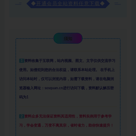
◆
开通会员全站资料任意下载
◆
须知
1
资料收集于互联网
，
站内视频、图文、文字仅供交流学习
使用。如侵犯到您的合法权益，请联系本站处理。
在手机上
访问本站时，仅可以浏览内容，如需下载资料，请在电脑浏
览器输入网址：sosquan.cn进行访问下载，
资料默认解压密
码为1
2
资料众多
无法保证资料其适用性，资料实例
用于参考学
习，学会变通，万变不离其宗，省时省力，助你快速提升
！