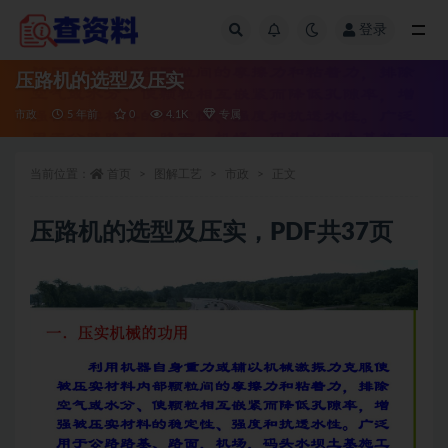
登录
全部
压路机的选型及压实
市政
5 年前
0
4.1K
专属
当前位置：
首页
图解工艺
市政
正文
压路机的选型及压实，PDF共37页