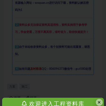
览器输入网址：sosquan.cn进行访问下载，
资料默认解压密
码为1
2
资料众多
无法保证资料其适用性，资料实例
用于参考学
习，学会变通，万变不离其宗，省时省力，助你快速提升
！
3
由于本站收录资料众多，有个别资料可能出现重复，请悉
知。
4
如有问题
及时联系
QQ：806096373微信号：gczl580处理
方案
施工
收藏
链接
×
欢迎进入工程资料库