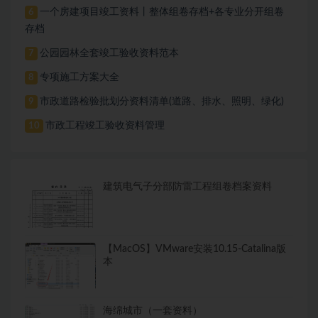
一个房建项目竣工资料丨整体组卷存档+各专业分开组卷
6
存档
公园园林全套竣工验收资料范本
7
专项施工方案大全
8
市政道路检验批划分资料清单(道路、排水、照明、绿化)
9
市政工程竣工验收资料管理
10
建筑电气子分部防雷工程组卷档案资料
【MacOS】VMware安装10.15-Catalina版
本
海绵城市（一套资料）