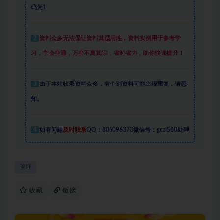
码为1
2
资料众多
无法保证资料其适用性，资料实例
用于参考学
习，学会变通，万变不离其宗，省时省力，助你快速提升
！
3
由于本站收录资料众多，有个别资料可能出现重复，请悉
知。
4
如有问题
及时联系
QQ：806096373微信号：gczl580处理
管理
收藏
链接