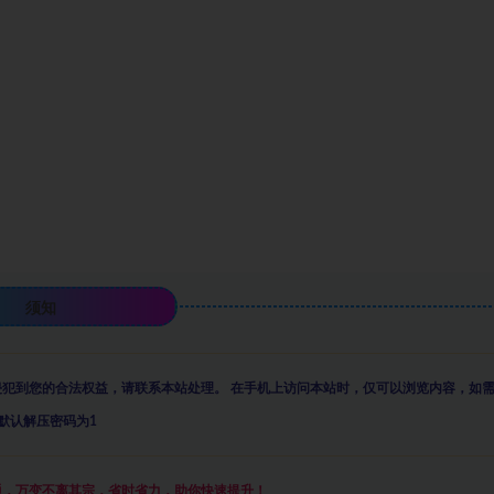
须知
侵犯到您的合法权益，请联系本站处理。
在手机上访问本站时，仅可以浏览内容，如
默认解压密码为1
通，万变不离其宗，省时省力，助你快速提升
！