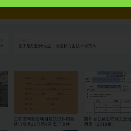
篇
下一篇
计
施工组织设计大全，招投标方案技术标范本
工程资料整套项目建筑资料归档
四川省公路工程施工及
装订版共26册第4卷 监理文件
用表（2018版）