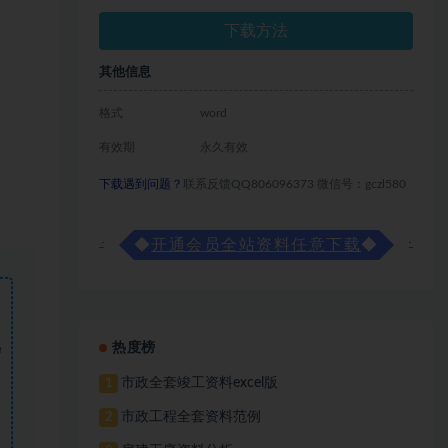
下载方法
其他信息
格式
word
有效期
永久有效
下载遇到问题？
联系反馈QQ806096373 微信号：gczl580
◆
开通会员全站资料任意下载
◆
热度榜
需
市政全套竣工资料excel版
1
市政工程全套资料范例
2