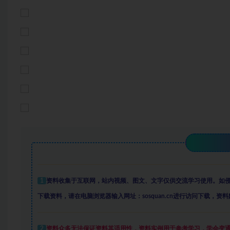
1
资料收集于互联网
，
站内视频、图文、文字仅供交流学习使用。如
下载资料，请在电脑浏览器输入网址：sosquan.cn进行访问下载，
资料
2
资料众多
无法保证资料其适用性，资料实例
用于参考学习，学会变