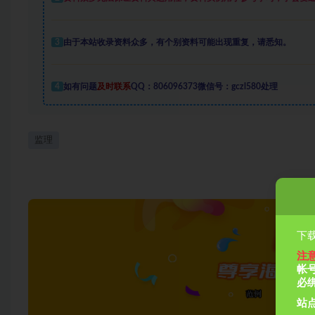
3
由于本站收录资料众多，有个别资料可能出现重复，请悉知。
4
如有问题
及时联系
QQ：806096373微信号：gczl580处理
监理
下载
注
帐
必
站点