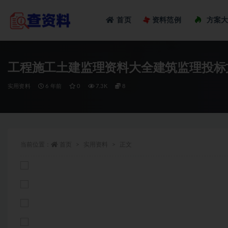
Loadi
首页
资料范例
方案
全部
工程施工土建监理资料大全建筑监理投标
实用资料
6 年前
0
7.3K
8
当前位置：
首页
实用资料
正文