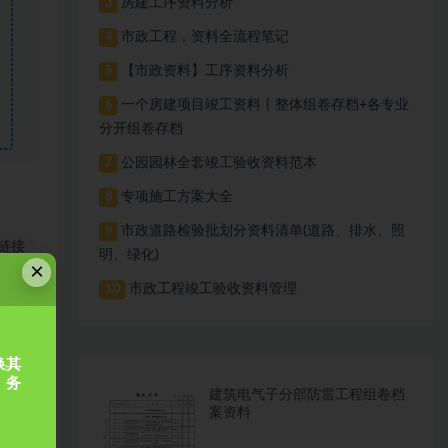
房建工序资料分析
3
市政工程，资料全流程笔记
4
【市政资料】工序资料分析
5
一个房建项目竣工资料丨整体组卷存档+各专业
6
分开组卷存档
公园园林全套竣工验收资料范本
7
专项施工方案大全
8
市政道路检验批划分资料清单(道路、排水、照
9
链接
明、绿化)
×
市政工程竣工验收资料管理
10
换其
，务
建筑电气子分部防雷工程组卷档
案资料