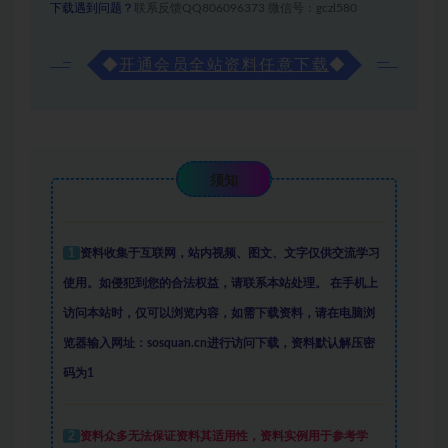
下载遇到问题？
联系反馈QQ806096373 微信号：gczl580
◆
开通会员全站资料任意下载
◆
须知
1
资料收集于互联网
，
站内视频、图文、文字仅供交流学习
使用。如侵犯到您的合法权益，请联系本站处理。
在手机上
访问本站时，仅可以浏览内容，如需下载资料，请在电脑浏
览器输入网址：sosquan.cn进行访问下载，
资料默认解压密
码为1
2
资料众多
无法保证资料其适用性，资料实例
用于参考学