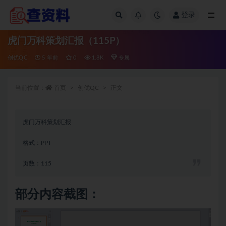
登录
全部
虎门万科策划汇报（115P）
创优QC
5 年前
0
1.8K
专属
当前位置：
首页
创优QC
正文
虎门万科策划汇报
格式：PPT
页数：115
部分内容截图：