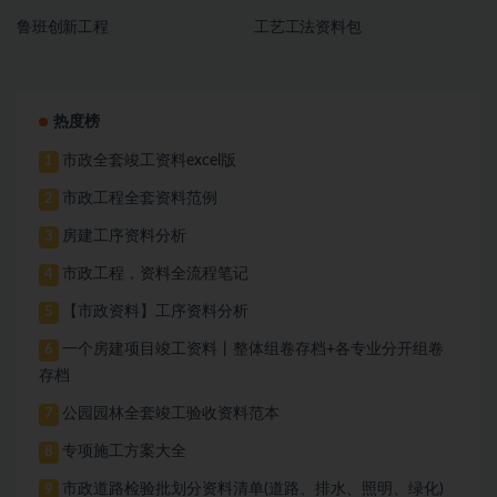
鲁班创新工程
工艺工法资料包
热度榜
市政全套竣工资料excel版
1
市政工程全套资料范例
2
房建工序资料分析
3
市政工程，资料全流程笔记
4
【市政资料】工序资料分析
5
一个房建项目竣工资料丨整体组卷存档+各专业分开组卷
6
存档
公园园林全套竣工验收资料范本
7
专项施工方案大全
8
市政道路检验批划分资料清单(道路、排水、照明、绿化)
9