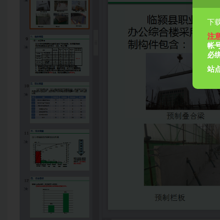
下载
注
帐
必
站点