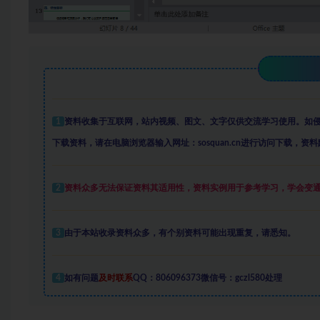
1
资料收集于互联网
，
站内视频、图文、文字仅供交流学习使用。如
下载资料，请在电脑浏览器输入网址：sosquan.cn进行访问下载，
资料
2
资料众多
无法保证资料其适用性，资料实例
用于参考学习，学会变
3
由于本站收录资料众多，有个别资料可能出现重复，请悉知。
4
如有问题
及时联系
QQ：806096373微信号：gczl580处理