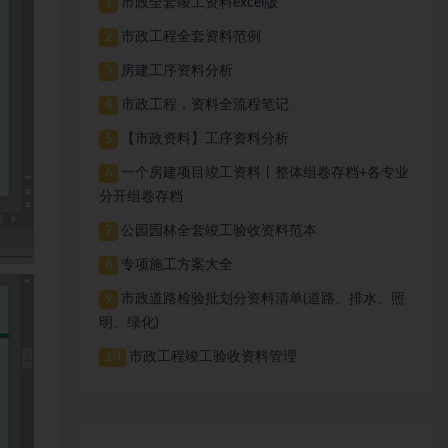
市政全套竣工资料excel版
1
市政工程全套资料范例
2
房建工序资料分析
3
市政工程，资料全流程笔记
4
【市政资料】工序资料分析
5
一个房建项目竣工资料丨整体组卷存档+各专业
6
分开组卷存档
公园园林全套竣工验收资料范本
7
专项施工方案大全
8
市政道路检验批划分资料清单(道路、排水、照
9
明、绿化)
市政工程竣工验收资料管理
10