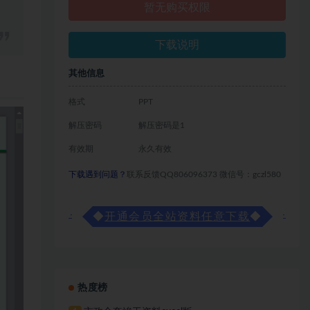
暂无购买权限
下载说明
其他信息
格式
PPT
解压密码
解压密码是1
有效期
永久有效
下载遇到问题？
联系反馈QQ806096373 微信号：gczl580
◆
开通会员全站资料任意下载
◆
热度榜