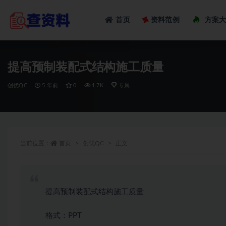
Loadi
首页
资料范例
方案
全部
提高预制装配式结构施工质量
创优QC
5 年前
0
1.7K
专属
当前位置：
首页
创优QC
正文
提高预制装配式结构施工质量
格式：PPT