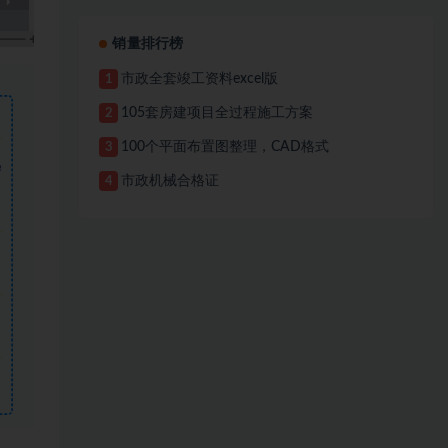
销量排行榜
市政全套竣工资料excel版
1
105套房建项目全过程施工方案
2
100个平面布置图整理，CAD格式
3
需
市政机械合格证
4