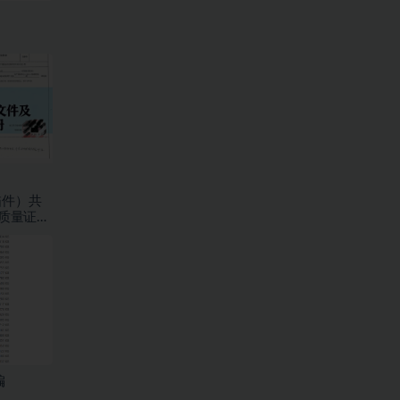
描件）共
厂质量证明
册
编