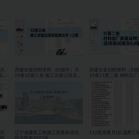
共
房建全套归档资料（扫描件）共
房建全套归档资料（扫
及检
19卷12第三卷 施工试验记录及检
19卷11第二卷 材料出
测文件 1.2册
文件及进场复试报告8.8
共
辽宁省建筑工程施工质量标准化
112套质量月QC成果汇
证明
指导图集2025版