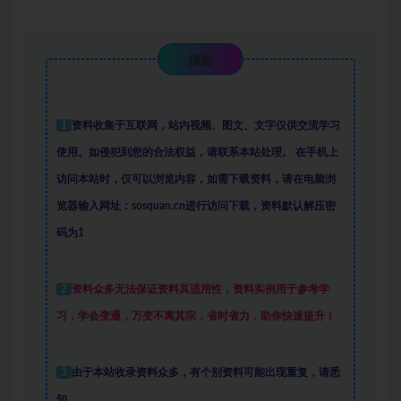
须知
1
资料收集于互联网
，
站内视频、图文、文字仅供交流学习
使用。如侵犯到您的合法权益，请联系本站处理。
在手机上
访问本站时，仅可以浏览内容，如需下载资料，请在电脑浏
览器输入网址：sosquan.cn进行访问下载，
资料默认解压密
码为1
2
资料众多
无法保证资料其适用性，资料实例
用于参考学
习，学会变通，万变不离其宗，省时省力，助你快速提升
！
3
由于本站收录资料众多，有个别资料可能出现重复，请悉
知。