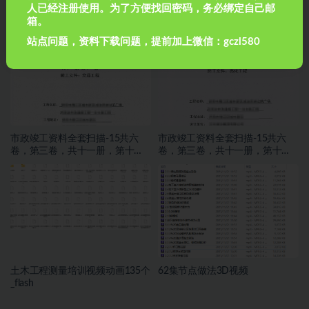
房建全套归档资料（扫描件）共
市政竣工资料全套扫描-16共六
人已经注册使用。为了方便找回密码，务必绑定自己邮
19卷12第三卷 施工试验记录及检
卷，第三卷，共十一册，第十一
箱。
测文件 1.2册
册，施工文件，交通工程
站点问题，资料下载问题，提前加上微信：gczl580
市政竣工资料全套扫描-15共六
市政竣工资料全套扫描-15共六
卷，第三卷，共十一册，第十
卷，第三卷，共十一册，第十
册，施工文件，亮化工程
册，施工文件，亮化工程
土木工程测量培训视频动画135个
62集节点做法3D视频
_flash