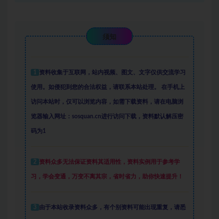
须知
1
资料收集于互联网
，
站内视频、图文、文字仅供交流学习
使用。如侵犯到您的合法权益，请联系本站处理。
在手机上
访问本站时，仅可以浏览内容，如需下载资料，请在电脑浏
览器输入网址：sosquan.cn进行访问下载，
资料默认解压密
码为1
2
资料众多
无法保证资料其适用性，资料实例
用于参考学
习，学会变通，万变不离其宗，省时省力，助你快速提升
！
3
由于本站收录资料众多，有个别资料可能出现重复，请悉