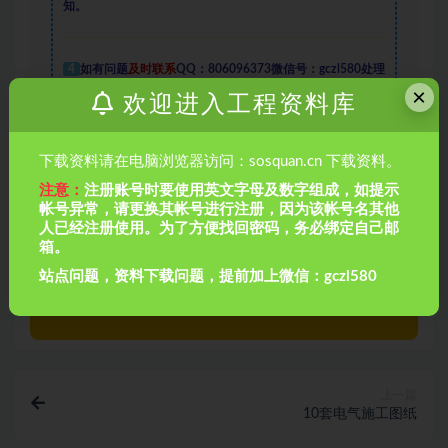
知。
4
如有问题
及时联系
QQ：806096373微信号：gczl580处理
×
欢迎进入工程资料库
资料
下载资料请在电脑浏览器访问：sosquan.cn 下载资料。
注意：
注册账号时要使用英文字母及数字组成，如提示
收藏
链接
帐号异常，请更换其帐号进行注册，因为该帐号名其他
人已经注册使用。为了方便找回密码，务必绑定自己邮
箱。
站点问题，资料下载问题，提前加上微信：gczl580
上一篇
10套电气施工图纸