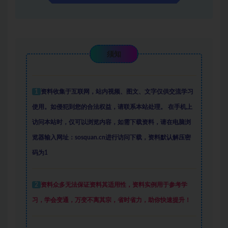
须知
1
资料收集于互联网
，
站内视频、图文、文字仅供交流学习
使用。如侵犯到您的合法权益，请联系本站处理。
在手机上
访问本站时，仅可以浏览内容，如需下载资料，请在电脑浏
览器输入网址：sosquan.cn进行访问下载，
资料默认解压密
码为1
2
资料众多
无法保证资料其适用性，资料实例
用于参考学
习，学会变通，万变不离其宗，省时省力，助你快速提升
！