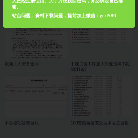
人已经注册使用。为了方便找回密码，务必绑定自己邮
54个监理程序
工程计算超级工具集合
箱。
站点问题，资料下载问题，提前加上微信：gczl580
最新工人劳务合同
中建关键工序施工作业指导书汇
编(11篇)
不合格项处理台账
100套路桥隧安全技术交底合集