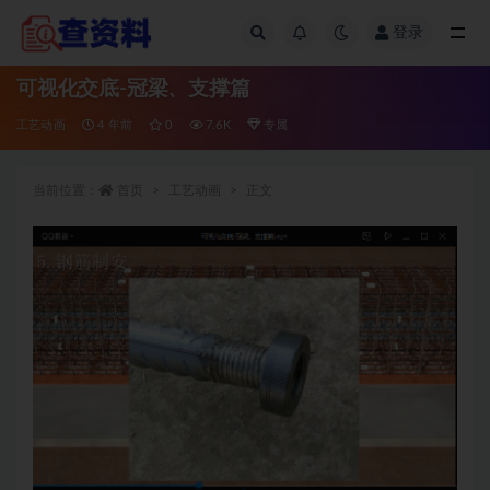
登录
全部
可视化交底-冠梁、支撑篇
工艺动画
4 年前
0
7.6K
专属
当前位置：
首页
工艺动画
正文