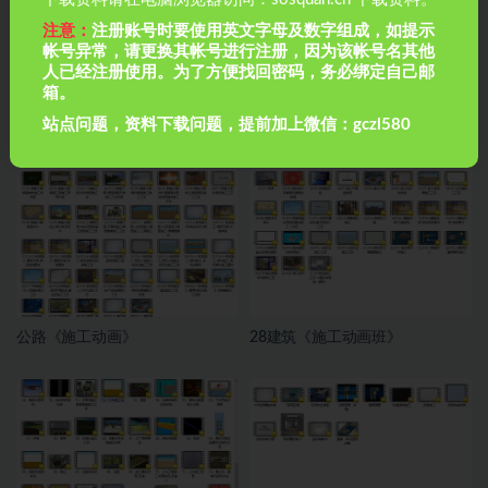
注意：
注册账号时要使用英文字母及数字组成，如提示
帐号异常，请更换其帐号进行注册，因为该帐号名其他
人已经注册使用。为了方便找回密码，务必绑定自己邮
箱。
站点问题，资料下载问题，提前加上微信：gczl580
36集BIM动画施工工艺
市政《施工动画》
公路《施工动画》
28建筑《施工动画班》