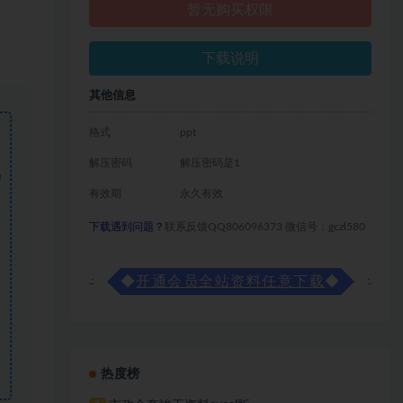
暂无购买权限
下载说明
其他信息
格式
ppt
解压密码
解压密码是1
需
有效期
永久有效
下载遇到问题？
联系反馈QQ806096373 微信号：gczl580
◆
开通会员全站资料任意下载
◆
热度榜