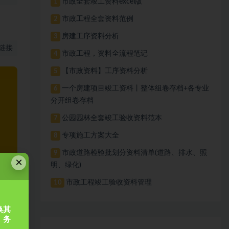
市政全套竣工资料excel版
1
市政工程全套资料范例
2
房建工序资料分析
3
链接
市政工程，资料全流程笔记
4
【市政资料】工序资料分析
5
一个房建项目竣工资料丨整体组卷存档+各专业
6
分开组卷存档
公园园林全套竣工验收资料范本
7
专项施工方案大全
8
市政道路检验批划分资料清单(道路、排水、照
9
×
明、绿化)
市政工程竣工验收资料管理
10
换其
，务