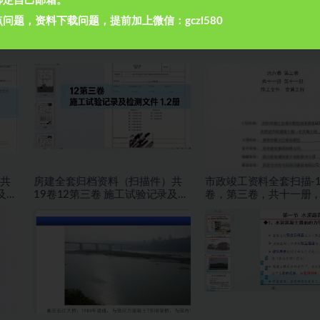
绑定自己邮箱。
集
施工培训教材-市政埋地管
问题，资料下载问题，提前加上微信：gczl580
共
房建全套归档资料（扫描件）共
市政竣工资料全套扫描-
及检
19卷12第三卷 施工试验记录及检
卷，第三卷，共十一册
测文件 1.2册
册，施工文件，交通工