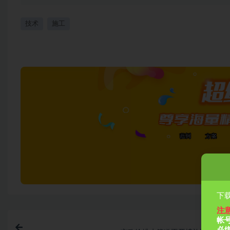
技术
施工
下载
注
帐
上一