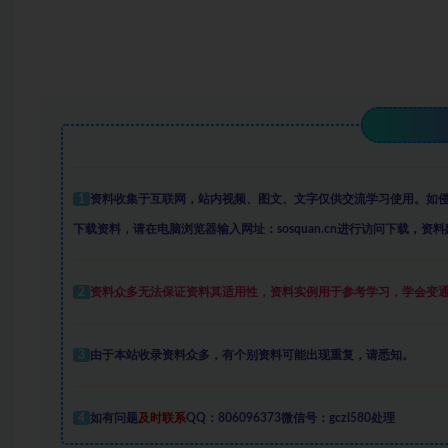
1
资料收集于互联网
，
站内视频、图文、文字仅供交流学习使用。如
下载资料，请在电脑浏览器输入网址：sosquan.cn进行访问下载，
资料
2
资料众多
无法保证资料其适用性，资料实例
用于参考学习，学会变
3
由于本站收录资料众多，有个别资料可能出现重复，请悉知。
4
如有问题
及时联系
QQ：806096373微信号：gczl580处理