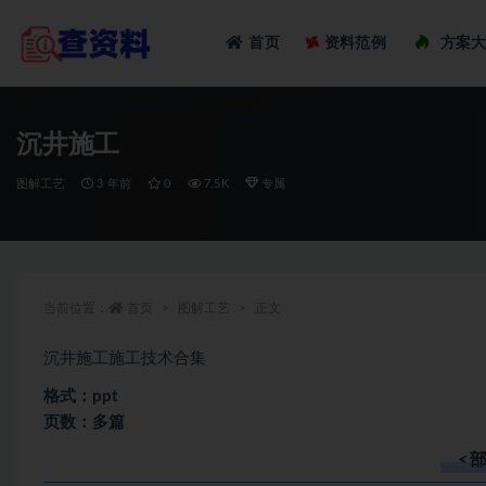
Loadi
首页
资料范例
方案
全部
沉井施工
图解工艺
3 年前
0
7.5K
专属
当前位置：
首页
图解工艺
正文
沉井施工施工技术合集
格式：ppt
页数：多篇
<