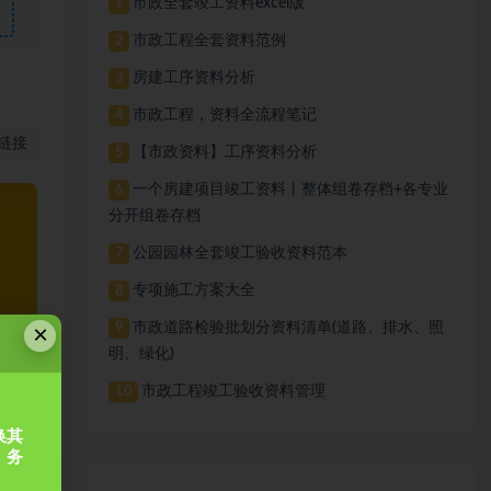
市政全套竣工资料excel版
1
市政工程全套资料范例
2
房建工序资料分析
3
市政工程，资料全流程笔记
4
链接
【市政资料】工序资料分析
5
一个房建项目竣工资料丨整体组卷存档+各专业
6
分开组卷存档
公园园林全套竣工验收资料范本
7
专项施工方案大全
8
市政道路检验批划分资料清单(道路、排水、照
×
9
明、绿化)
市政工程竣工验收资料管理
10
换其
，务