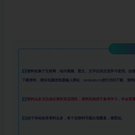
1
资料收集于互联网
，
站内视频、图文、文字仅供交流学习使用。如
下载资料，请在电脑浏览器输入网址：sosquan.cn进行访问下载，
资料
2
资料众多
无法保证资料其适用性，资料实例
用于参考学习，学会变
3
由于本站收录资料众多，有个别资料可能出现重复，请悉知。