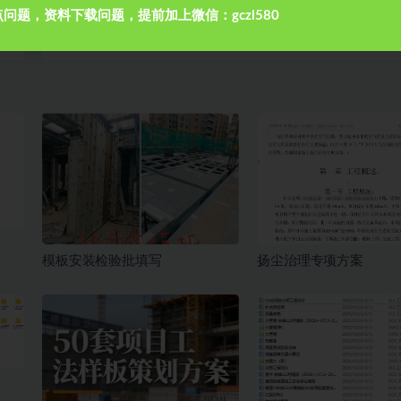
问题，资料下载问题，提前加上微信：gczl580
篇
下一篇
底
安全技术交底合集（三）
模板安装检验批填写
扬尘治理专项方案