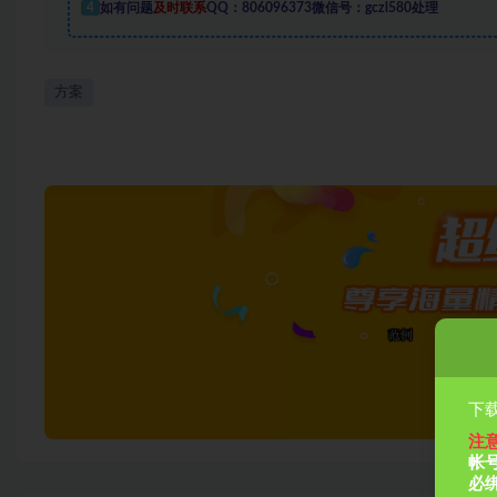
4
如有问题
及时联系
QQ：806096373微信号：gczl580处理
方案
下载
注
帐
必