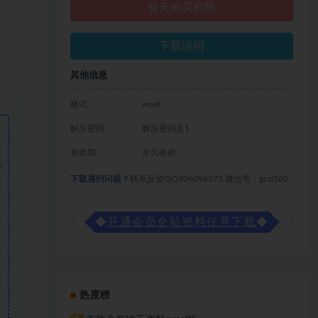
暂无购买权限
下载说明
其他信息
格式
word
解压密码
解压密码是1
有效期
永久有效
需
下载遇到问题？
联系反馈QQ806096373 微信号：gczl580
◆
开通会员全站资料任意下载
◆
热度榜