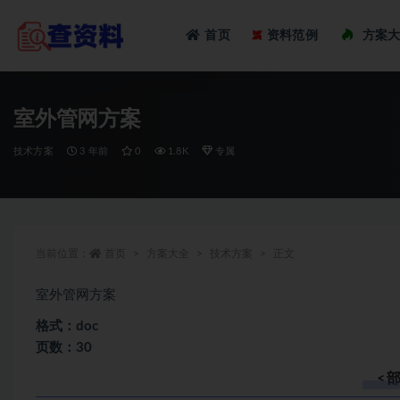
Loadi
首页
资料范例
方案
全部
室外管网方案
技术方案
3 年前
0
1.8K
专属
当前位置：
首页
方案大全
技术方案
正文
室外管网方案
格式：doc
页数：30
<