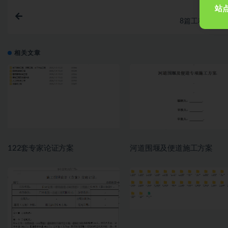
站点
上一
8篇工程技术交
相关文章
122套专家论证方案
河道围堰及便道施工方案