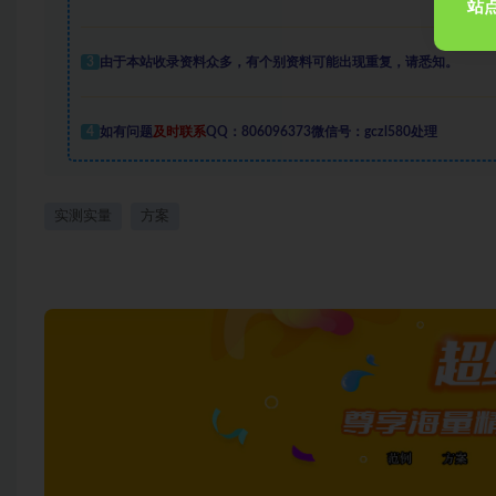
站点
3
由于本站收录资料众多，有个别资料可能出现重复，请悉知。
4
如有问题
及时联系
QQ：806096373微信号：gczl580处理
实测实量
方案