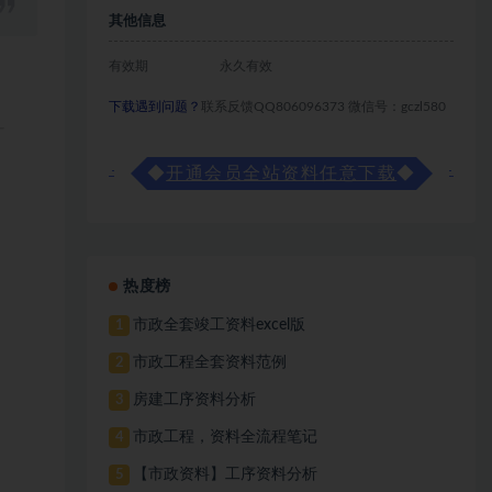
其他信息
有效期
永久有效
下载遇到问题？
联系反馈QQ806096373 微信号：gczl580
◆
开通会员全站资料任意下载
◆
热度榜
市政全套竣工资料excel版
1
市政工程全套资料范例
2
房建工序资料分析
3
市政工程，资料全流程笔记
4
【市政资料】工序资料分析
5