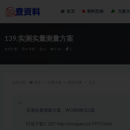
Loadi
首页
资料范例
方案
全部
139.实测实量测量方案
技术方案
6 年前
0
1.6K
1
当前位置：
首页
方案大全
技术方案
正文
实测实量测量方案，WORD格式2篇
打包下载1-207
http://sosquan.cn/1977.html