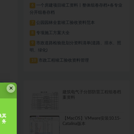
一个房建项目竣工资料丨整体组卷存档+各专业
6
分开组卷存档
公园园林全套竣工验收资料范本
7
专项施工方案大全
8
市政道路检验批划分资料清单(道路、排水、照
9
明、绿化)
市政工程竣工验收资料管理
10
×
建筑电气子分部防雷工程组卷档
案资料
需
换其
【MacOS】VMware安装10.15-
，务
Catalina版本