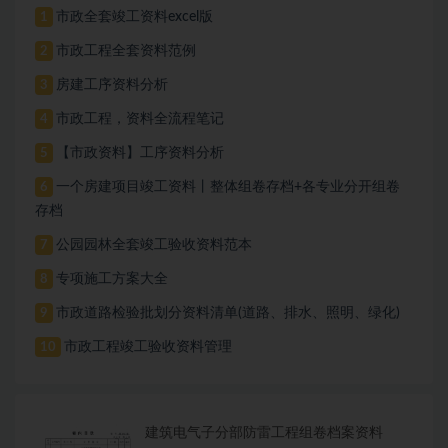
市政全套竣工资料excel版
1
市政工程全套资料范例
2
房建工序资料分析
3
市政工程，资料全流程笔记
4
【市政资料】工序资料分析
5
一个房建项目竣工资料丨整体组卷存档+各专业分开组卷
6
存档
公园园林全套竣工验收资料范本
7
专项施工方案大全
8
市政道路检验批划分资料清单(道路、排水、照明、绿化)
9
市政工程竣工验收资料管理
10
建筑电气子分部防雷工程组卷档案资料