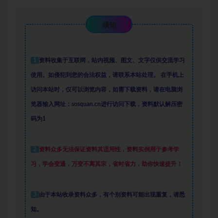
须知
1
资料收集于互联网
，
站内视频、图文、文字仅供交流学习
使用。如侵犯到您的合法权益，请联系本站处理。
在手机上
访问本站时，仅可以浏览内容，如需下载资料，请在电脑浏
览器输入网址：sosquan.cn进行访问下载，
资料默认解压密
码为1
2
资料众多
无法保证资料其适用性，资料实例
用于参考学
习，学会变通，万变不离其宗，省时省力，助你快速提升
！
3
由于本站收录资料众多，有个别资料可能出现重复，请悉
知。