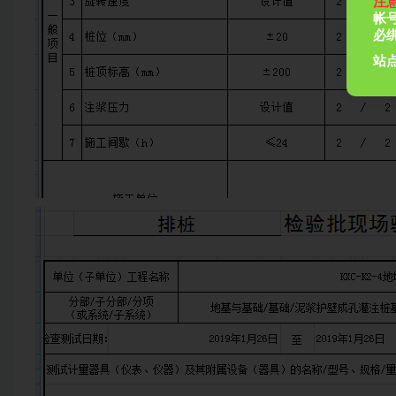
注
帐
必
站点