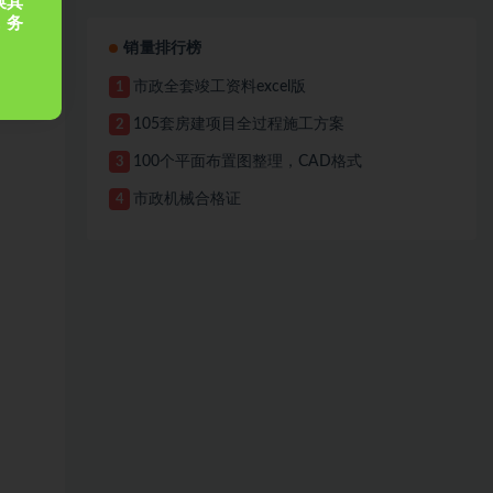
换其
，务
销量排行榜
市政全套竣工资料excel版
1
105套房建项目全过程施工方案
2
100个平面布置图整理，CAD格式
3
市政机械合格证
4