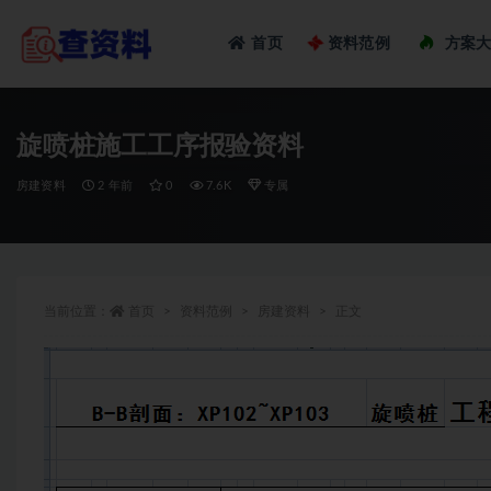
Loadi
首页
资料范例
方案
全部
旋喷桩施工工序报验资料
房建资料
2 年前
0
7.6K
专属
当前位置：
首页
资料范例
房建资料
正文