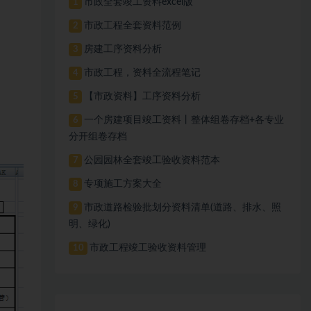
市政全套竣工资料excel版
1
市政工程全套资料范例
2
房建工序资料分析
3
市政工程，资料全流程笔记
4
【市政资料】工序资料分析
5
一个房建项目竣工资料丨整体组卷存档+各专业
6
分开组卷存档
公园园林全套竣工验收资料范本
7
专项施工方案大全
8
市政道路检验批划分资料清单(道路、排水、照
9
明、绿化)
市政工程竣工验收资料管理
10