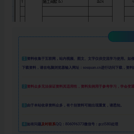
1
资料收集于互联网
，
站内视频、图文、文字仅供交流学习使用。如
下载资料，请在电脑浏览器输入网址：sosquan.cn进行访问下载，
资料
2
资料众多
无法保证资料其适用性，资料实例
用于参考学习，学会变
3
由于本站收录资料众多，有个别资料可能出现重复，请悉知。
4
如有问题
及时联系
QQ：806096373微信号：gczl580处理