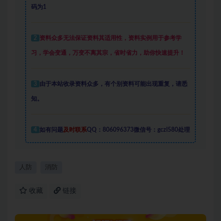
码为1
2
资料众多
无法保证资料其适用性，资料实例
用于参考学
习，学会变通，万变不离其宗，省时省力，助你快速提升
！
3
由于本站收录资料众多，有个别资料可能出现重复，请悉
知。
4
如有问题
及时联系
QQ：806096373微信号：gczl580处理
人防
消防
收藏
链接