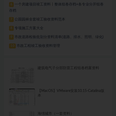
一个房建项目竣工资料丨整体组卷存档+各专业分开组卷
6
存档
公园园林全套竣工验收资料范本
7
专项施工方案大全
8
市政道路检验批划分资料清单(道路、排水、照明、绿化)
9
市政工程竣工验收资料管理
10
建筑电气子分部防雷工程组卷档案资料
【MacOS】VMware安装10.15-Catalina版
本
海绵城市（一套资料）