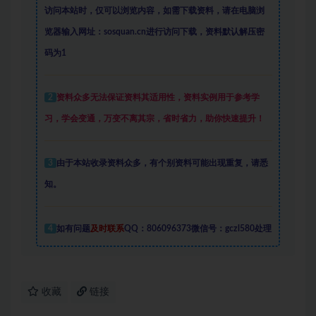
访问本站时，仅可以浏览内容，如需下载资料，请在电脑浏
览器输入网址：sosquan.cn进行访问下载，
资料默认解压密
码为1
2
资料众多
无法保证资料其适用性，资料实例
用于参考学
习，学会变通，万变不离其宗，省时省力，助你快速提升
！
3
由于本站收录资料众多，有个别资料可能出现重复，请悉
知。
4
如有问题
及时联系
QQ：806096373微信号：gczl580处理
收藏
链接