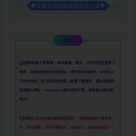
◆
开通会员全站资料任意下载
◆
须知
1
资料收集于互联网
，
站内视频、图文、文字仅供交流学习
使用。如侵犯到您的合法权益，请联系本站处理。
在手机上
访问本站时，仅可以浏览内容，如需下载资料，请在电脑浏
览器输入网址：sosquan.cn进行访问下载，
资料默认解压密
码为1
2
资料众多
无法保证资料其适用性，资料实例
用于参考学
习，学会变通，万变不离其宗，省时省力，助你快速提升
！