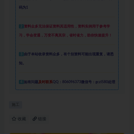
码为1
2
资料众多
无法保证资料其适用性，资料实例
用于参考学
习，学会变通，万变不离其宗，省时省力，助你快速提升
！
3
由于本站收录资料众多，有个别资料可能出现重复，请悉
知。
4
如有问题
及时联系
QQ：806096373微信号：gczl580处理
施工
收藏
链接