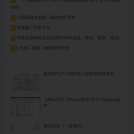
一个房建项目竣工资料丨整体组卷存档+各专业分开组卷
6
存档
公园园林全套竣工验收资料范本
7
专项施工方案大全
8
市政道路检验批划分资料清单(道路、排水、照明、绿化)
9
市政工程竣工验收资料管理
10
建筑电气子分部防雷工程组卷档案资料
【MacOS】VMware安装10.15-Catalina版
本
海绵城市（一套资料）