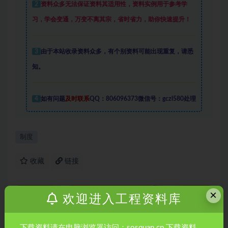
2
资料众多
无法保证资料其适用性，资料实例
用于参考学
习，学会变通，万变不离其宗，省时省力，助你快速提升
！
3
由于本站收录资料众多，有个别资料可能出现重复，请悉
知。
4
如有问题
及时联系
QQ：806096373微信号：gczl580处理
制度
收藏
链接
×
欢迎进入工程资料库
下载资料请在电脑浏览器访问：sosquan.cn 下载资料。