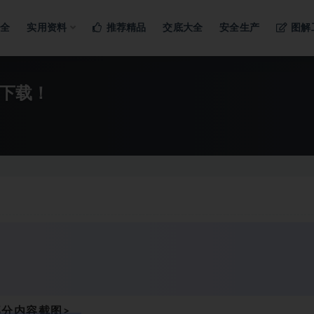
ng…
大全
实用资料
推荐精品
交底大全
安全生产
图解
F下载！
部分内容截图>