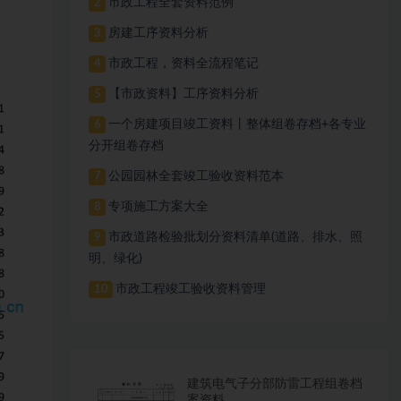
市政工程全套资料范例
2
房建工序资料分析
3
市政工程，资料全流程笔记
4
【市政资料】工序资料分析
5
一个房建项目竣工资料丨整体组卷存档+各专业
6
分开组卷存档
公园园林全套竣工验收资料范本
7
专项施工方案大全
8
市政道路检验批划分资料清单(道路、排水、照
9
明、绿化)
市政工程竣工验收资料管理
10
建筑电气子分部防雷工程组卷档
案资料