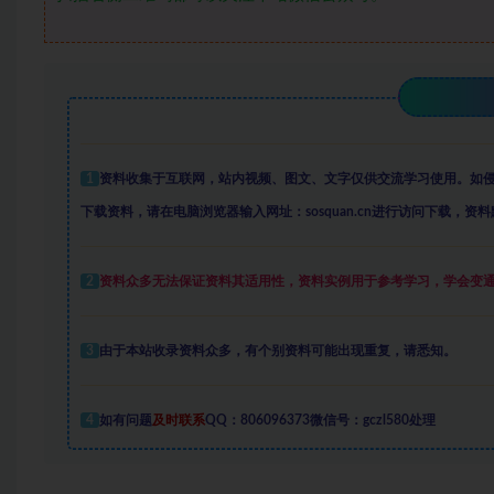
1
资料收集于互联网
，
站内视频、图文、文字仅供交流学习使用。如
下载资料，请在电脑浏览器输入网址：sosquan.cn进行访问下载，
资料
2
资料众多
无法保证资料其适用性，资料实例
用于参考学习，学会变
3
由于本站收录资料众多，有个别资料可能出现重复，请悉知。
4
如有问题
及时联系
QQ：806096373微信号：gczl580处理