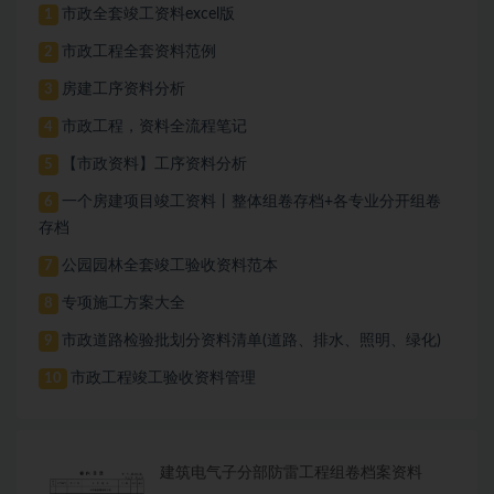
市政全套竣工资料excel版
1
市政工程全套资料范例
2
房建工序资料分析
3
市政工程，资料全流程笔记
4
【市政资料】工序资料分析
5
一个房建项目竣工资料丨整体组卷存档+各专业分开组卷
6
存档
公园园林全套竣工验收资料范本
7
专项施工方案大全
8
市政道路检验批划分资料清单(道路、排水、照明、绿化)
9
市政工程竣工验收资料管理
10
建筑电气子分部防雷工程组卷档案资料