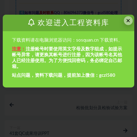
4
如有问题
及时联系
QQ：806096373微信号：gczl580处理
×
欢迎进入工程资料库
下载资料请在电脑浏览器访问：sosquan.cn 下载资料。
收藏
链接
注意：
注册账号时要使用英文字母及数字组成，如提示
帐号异常，请更换其帐号进行注册，因为该帐号名其他
人已经注册使用。为了方便找回密码，务必绑定自己邮
箱。
站点问题，资料下载问题，提前加上微信：gczl580
上一篇
检验批划分及检验试验方案
下一篇
41套QC成果培训PPT