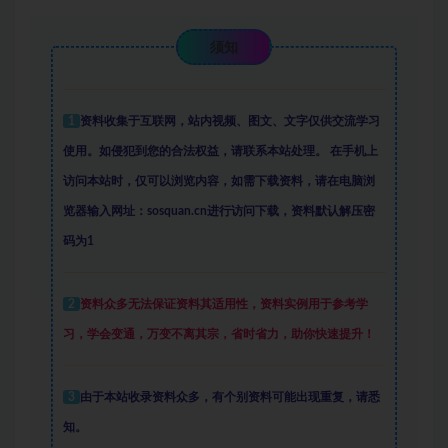
须知
1
资料收集于互联网
，
站内视频、图文、文字仅供交流学习
使用。如侵犯到您的合法权益，请联系本站处理。
在手机上
访问本站时，仅可以浏览内容，如需下载资料，请在电脑浏
览器输入网址：sosquan.cn进行访问下载，
资料默认解压密
码为1
2
资料众多
无法保证资料其适用性，资料实例
用于参考学
习，学会变通，万变不离其宗，省时省力，助你快速提升
！
3
由于本站收录资料众多，有个别资料可能出现重复，请悉
知。