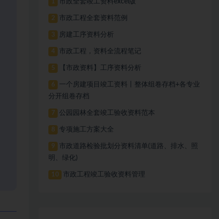
市政全套竣工资料excel版
1
市政工程全套资料范例
2
房建工序资料分析
3
市政工程，资料全流程笔记
4
【市政资料】工序资料分析
5
一个房建项目竣工资料丨整体组卷存档+各专业
6
分开组卷存档
公园园林全套竣工验收资料范本
7
专项施工方案大全
8
市政道路检验批划分资料清单(道路、排水、照
9
明、绿化)
市政工程竣工验收资料管理
10