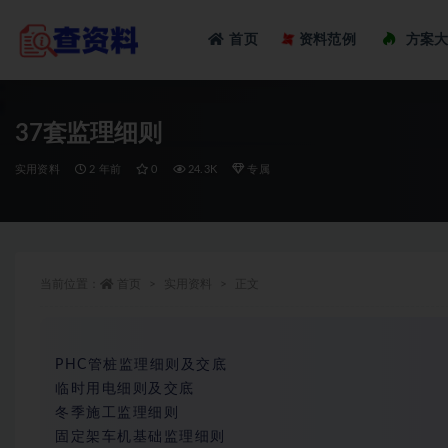
Loadi
首页
资料范例
方案
全部
37套监理细则
实用资料
2 年前
0
24.3K
专属
当前位置：
首页
实用资料
正文
PHC管桩监理细则及交底
临时用电细则及交底
冬季施工监理细则
固定架车机基础监理细则