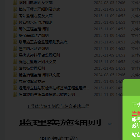
下载
注
帐
必
站点