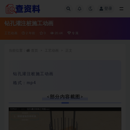
登录
全部
钻孔灌注桩施工动画
工艺动画
2 年前
0
20.6K
专属
当前位置：
首页
工艺动画
正文
钻孔灌注桩施工动画
格式：mp4
<部分内容截图>