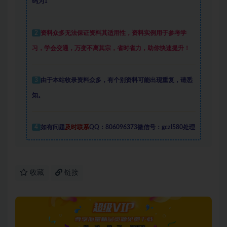
码为1
2
资料众多
无法保证资料其适用性，资料实例
用于参考学
习，学会变通，万变不离其宗，省时省力，助你快速提升
！
3
由于本站收录资料众多，有个别资料可能出现重复，请悉
知。
4
如有问题
及时联系
QQ：806096373微信号：gczl580处理
收藏
链接