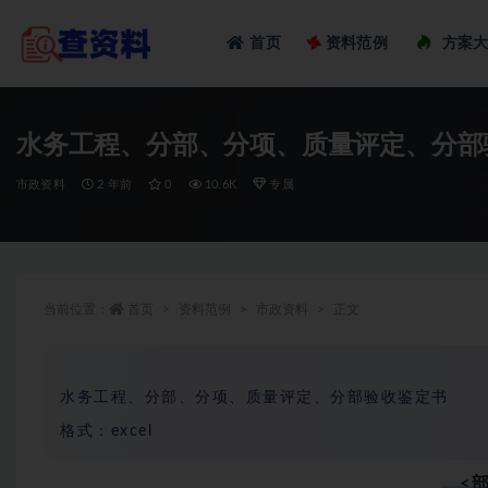
Loadi
首页
资料范例
方案
全部
水务工程、分部、分项、质量评定、分部
市政资料
2 年前
0
10.6K
专属
当前位置：
首页
资料范例
市政资料
正文
水务工程、分部、分项、质量评定、分部验收鉴定书
格式：excel
<