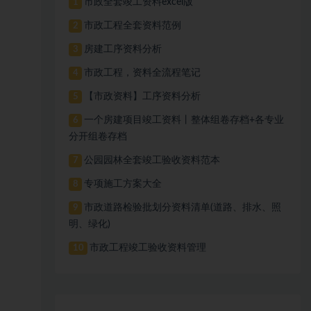
市政全套竣工资料excel版
1
市政工程全套资料范例
2
房建工序资料分析
3
市政工程，资料全流程笔记
4
【市政资料】工序资料分析
5
一个房建项目竣工资料丨整体组卷存档+各专业
6
分开组卷存档
公园园林全套竣工验收资料范本
7
专项施工方案大全
8
市政道路检验批划分资料清单(道路、排水、照
9
明、绿化)
市政工程竣工验收资料管理
10