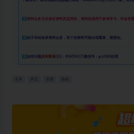
下载资料，请在电脑浏览器输入网址：sosquan.cn进行访问下载，
资料
2
资料众多
无法保证资料其适用性，资料实例
用于参考学习，学会变
3
由于本站收录资料众多，有个别资料可能出现重复，请悉知。
4
如有问题
及时联系
QQ：806096373微信号：gczl580处理
水务
评定
质量
验收