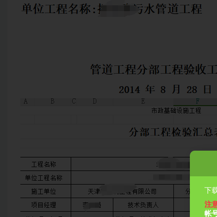
下载
注
帐