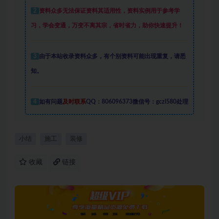
2
资料众多
无法保证资料其适用性，资料实例
用于参考学
习，学会变通，万变不离其宗，省时省力，助你快速提升
！
3
由于本站收录资料众多，有个别资料可能出现重复，请悉
知。
4
如有问题
及时联系
QQ：806096373微信号：gczl580处理
小结
施工
装修
收藏
链接