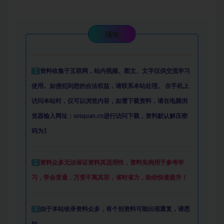
须知
1
资料收集于互联网
，
站内视频、图文、文字仅供交流学习
使用。如侵犯到您的合法权益，请联系本站处理。
在手机上
访问本站时，仅可以浏览内容，如需下载资料，请在电脑浏
览器输入网址：sosquan.cn进行访问下载，
资料默认解压密
码为1
2
资料众多
无法保证资料其适用性，资料实例
用于参考学
习，学会变通，万变不离其宗，省时省力，助你快速提升
！
3
由于本站收录资料众多，有个别资料可能出现重复，请悉