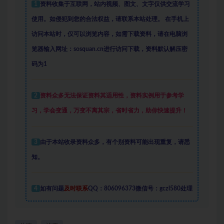
1
资料收集于互联网
，
站内视频、图文、文字仅供交流学习
使用。如侵犯到您的合法权益，请联系本站处理。
在手机上
访问本站时，仅可以浏览内容，如需下载资料，请在电脑浏
览器输入网址：sosquan.cn进行访问下载，
资料默认解压密
码为1
2
资料众多
无法保证资料其适用性，资料实例
用于参考学
习，学会变通，万变不离其宗，省时省力，助你快速提升
！
3
由于本站收录资料众多，有个别资料可能出现重复，请悉
知。
4
如有问题
及时联系
QQ：806096373微信号：gczl580处理