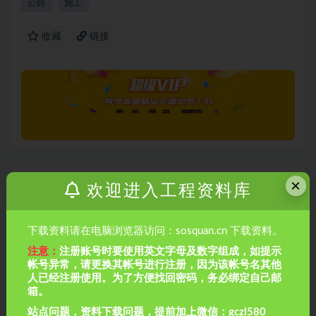
公路
施工
收藏
链接
上一篇
×
欢迎进入工程资料库
高速公路+涵洞+桥梁+挡墙+护坡工序资料
下载资料请在电脑浏览器访问：sosquan.cn 下载资料。
下一篇
注意：
注册账号时要使用英文字母及数字组成，如提示
边坡支护资料范例
帐号异常，请更换其帐号进行注册，因为该帐号名其他
人已经注册使用。为了方便找回密码，务必绑定自己邮
相关文章
箱。
站点问题，资料下载问题，提前加上微信：gczl580