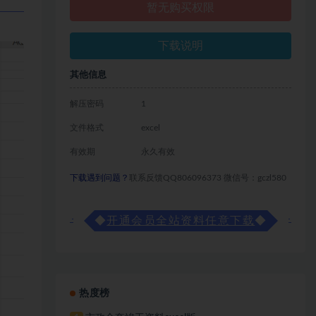
暂无购买权限
下载说明
其他信息
解压密码
1
文件格式
excel
有效期
永久有效
下载遇到问题？
联系反馈QQ806096373 微信号：gczl580
◆
开通会员全站资料任意下载
◆
热度榜