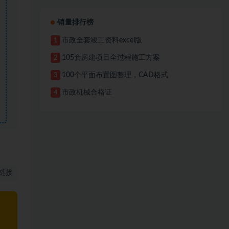
销量排行榜
市政全套竣工资料excel版
1
105套房建项目全过程施工方案
2
100个平面布置图整理，CAD格式
3
市政机械合格证
4
链接