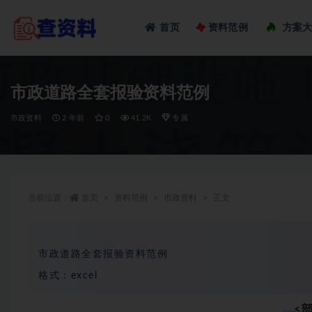
Loadi
首页
资料范例
方案
全部
市政道路全套报验资料范例
市政资料
2 年前
0
41.2K
专属
当前位置：
首页
资料范例
市政资料
正文
市政道路全套报验资料范例
格式：excel
<