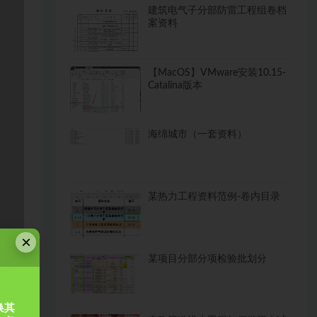
建筑电气子分部防雷工程组卷档
案资料
【MacOS】VMware安装10.15-
Catalina版本
海绵城市（一套资料）
某热力工程资料范例-卷内目录
×
某项目分部分项检验批划分
换其