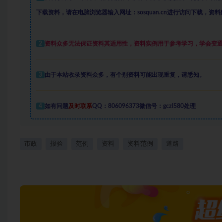
下载资料，请在电脑浏览器输入网址：sosquan.cn进行访问下载，
资料
2
资料众多
无法保证资料其适用性，资料实例
用于参考学习，学会变
3
由于本站收录资料众多，有个别资料可能出现重复，请悉知。
4
如有问题
及时联系
QQ：806096373微信号：gczl580处理
市政
报验
范例
资料
资料范例
道路