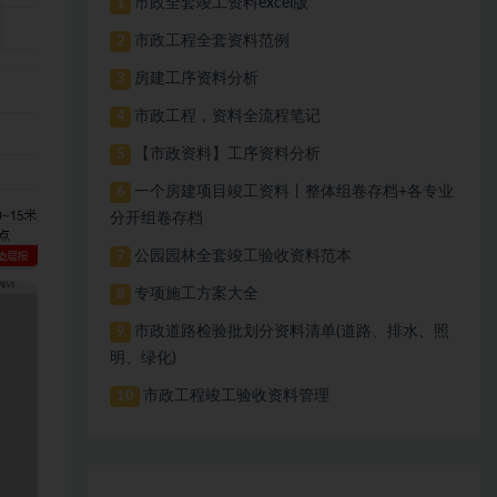
市政全套竣工资料excel版
1
市政工程全套资料范例
2
房建工序资料分析
3
市政工程，资料全流程笔记
4
【市政资料】工序资料分析
5
一个房建项目竣工资料丨整体组卷存档+各专业
6
分开组卷存档
公园园林全套竣工验收资料范本
7
专项施工方案大全
8
市政道路检验批划分资料清单(道路、排水、照
9
明、绿化)
市政工程竣工验收资料管理
10