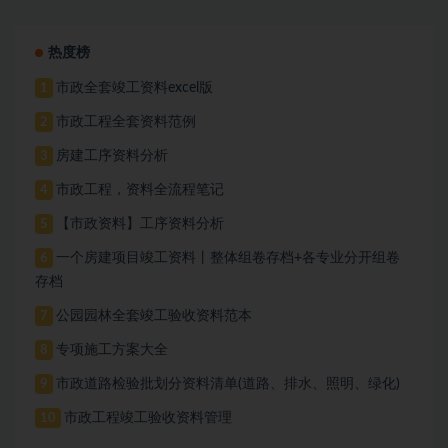
竣工验收备案文件发
热度榜
市政全套竣工资料excel版
1
市政工程全套资料范例
2
房建工序资料分析
3
市政工程，资料全流程笔记
4
【市政资料】工序资料分析
5
一个房建项目竣工资料丨整体组卷存档+各专业分开组卷
6
存档
公园园林全套竣工验收资料范本
7
专项施工方案大全
8
市政道路检验批划分资料清单(道路、排水、照明、绿化)
9
市政工程竣工验收资料管理
10