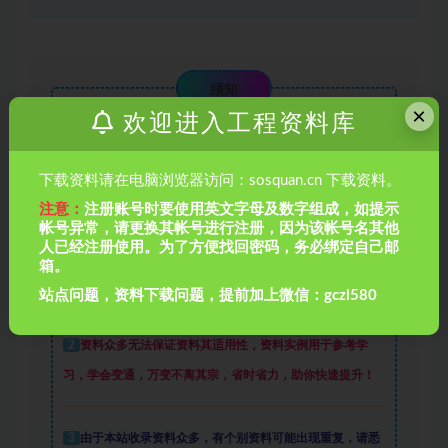
须知
×
欢迎进入工程资料库
1
资料收集于互联网
，
站内视频、图文、文字仅供交流学习
下载资料请在电脑浏览器访问：sosquan.cn 下载资料。
使用。如侵犯到您的合法权益，请联系本站处理。
在手机上
注意：
注册账号时要使用英文字母及数字组成，如提示
访问本站时，仅可以浏览内容，如需下载资料，请在电脑浏
帐号异常，请更换其帐号进行注册，因为该帐号名其他
人已经注册使用。为了方便找回密码，务必绑定自己邮
览器输入网址：sosquan.cn进行访问下载，
资料默认解压密
箱。
码为1
站点问题，资料下载问题，提前加上微信：gczl580
2
资料众多
无法保证资料其适用性，资料实例
用于参考学
习，学会变通，万变不离其宗，省时省力，助你快速提升
！
3
由于本站收录资料众多，有个别资料可能出现重复，请悉