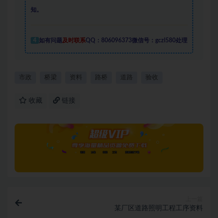
知。
4
如有问题
及时联系
QQ：806096373微信号：gczl580处理
市政
桥梁
资料
路桥
道路
验收
收藏
链接
上一篇
某厂区道路照明工程工序资料