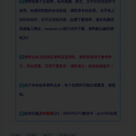
1
资料收集于互联网
，
站内视频、图文、文字仅供交流学习
使用。如侵犯到您的合法权益，请联系本站处理。
在手机上
访问本站时，仅可以浏览内容，如需下载资料，请在电脑浏
览器输入网址：sosquan.cn进行访问下载，
资料默认解压密
码为1
2
资料众多
无法保证资料其适用性，资料实例
用于参考学
习，学会变通，万变不离其宗，省时省力，助你快速提升
！
3
由于本站收录资料众多，有个别资料可能出现重复，请悉
知。
4
如有问题
及时联系
QQ：806096373微信号：gczl580处理