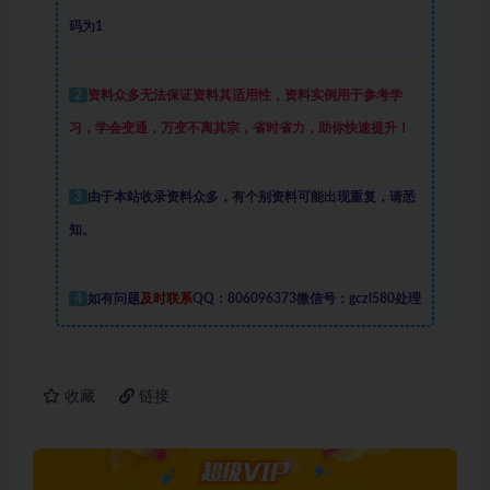
码为1
2
资料众多
无法保证资料其适用性，资料实例
用于参考学
习，学会变通，万变不离其宗，省时省力，助你快速提升
！
3
由于本站收录资料众多，有个别资料可能出现重复，请悉
知。
4
如有问题
及时联系
QQ：806096373微信号：gczl580处理
收藏
链接