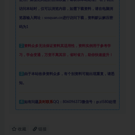
访问本站时，仅可以浏览内容，如需下载资料，请在电脑浏
览器输入网址：sosquan.cn进行访问下载，
资料默认解压密
码为1
2
资料众多
无法保证资料其适用性，资料实例
用于参考学
习，学会变通，万变不离其宗，省时省力，助你快速提升
！
3
由于本站收录资料众多，有个别资料可能出现重复，请悉
知。
4
如有问题
及时联系
QQ：806096373微信号：gczl580处理
收藏
链接