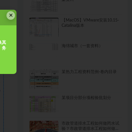
×
【MacOS】VMware安装10.15-
Catalina版本
换其
海绵城市（一套资料）
，务
某热力工程资料范例-卷内目录
需
某项目分部分项检验批划分
市政管道排水工程如何做闭水试
验？市政管道排水工程如何做闭