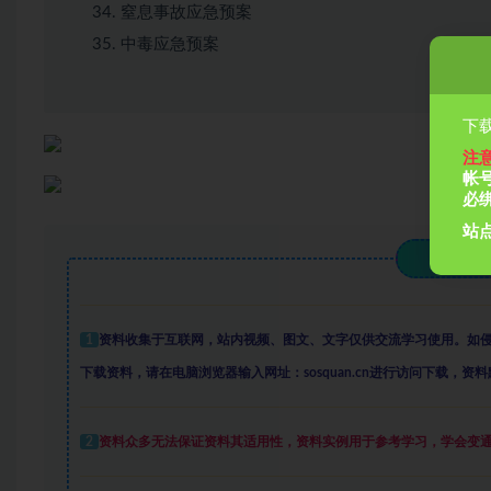
窒息事故应急预案
中毒应急预案
下载
注
帐
必
站点
1
资料收集于互联网
，
站内视频、图文、文字仅供交流学习使用。如
下载资料，请在电脑浏览器输入网址：sosquan.cn进行访问下载，
资料
2
资料众多
无法保证资料其适用性，资料实例
用于参考学习，学会变