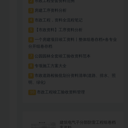
市政工程全套资料范例
2
房建工序资料分析
3
市政工程，资料全流程笔记
4
【市政资料】工序资料分析
5
一个房建项目竣工资料丨整体组卷存档+各专业
6
分开组卷存档
公园园林全套竣工验收资料范本
7
专项施工方案大全
8
市政道路检验批划分资料清单(道路、排水、照
9
明、绿化)
市政工程竣工验收资料管理
10
建筑电气子分部防雷工程组卷档
案资料