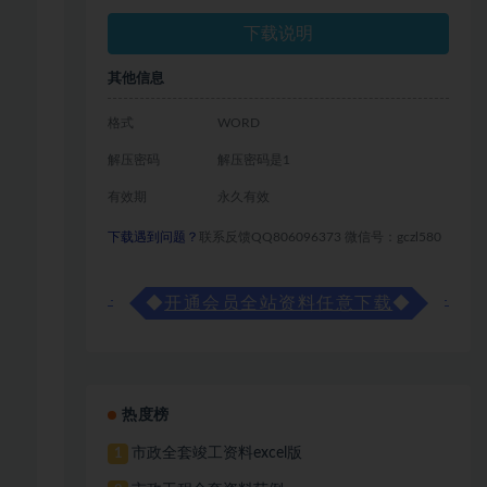
下载说明
其他信息
格式
WORD
解压密码
解压密码是1
有效期
永久有效
下载遇到问题？
联系反馈QQ806096373 微信号：gczl580
◆
开通会员全站资料任意下载
◆
热度榜
市政全套竣工资料excel版
1