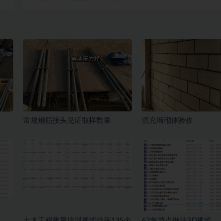
常规钢筋接头见证取样数量
填充墙砌体验收
土木工程测量培训视频动画135个
62集节点做法3D视频