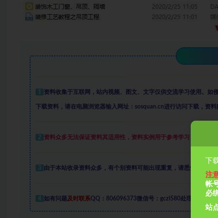
1
资料收集于互联网
，
站内视频、图文、文字仅供交流学习使用。如
下载资料，请在电脑浏览器输入网址：sosquan.cn进行访问下载，
资料
2
资料众多
无法保证资料其适用性，资料实例
用于参考学习，学会变
下载
3
由于本站收录资料众多，有个别资料可能出现重复，请悉知。
注
帐
必
4
如有问题
及时联系
QQ：806096373微信号：gczl580处理
站点