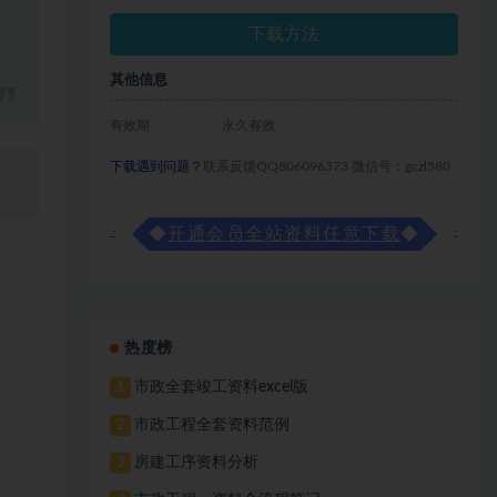
下载方法
其他信息
有效期
永久有效
下载遇到问题？
联系反馈QQ806096373 微信号：gczl580
◆
开通会员全站资料任意下载
◆
热度榜
市政全套竣工资料excel版
1
市政工程全套资料范例
2
房建工序资料分析
3