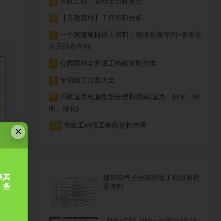
市政工程，资料全流程笔记
4
【市政资料】工序资料分析
5
一个房建项目竣工资料丨整体组卷存档+各专业
6
分开组卷存档
公园园林全套竣工验收资料范本
7
专项施工方案大全
8
需
市政道路检验批划分资料清单(道路、排水、照
9
明、绿化)
市政工程竣工验收资料管理
10
×
换其
建筑电气子分部防雷工程组卷档
，务
案资料