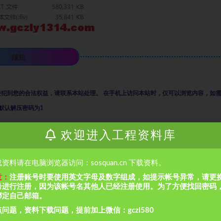
须知
侵犯到您的合法权益，请联系本站处理。
在手机上访问本站时，仅可以浏览内容，如
默认解压密码为1
欢迎进入工程资料库
通，万变不离其宗，省时省力，助你快速提升
！
资料请在电脑浏览器访问：sosquan.cn 下载资料。
意：
注册账号时要使用英文字母及数字组成，如提示帐号异常，请更
号进行注册，因为该帐号名其他人已经注册使用。为了方便找回密码
绑定自己邮箱。
问题，资料下载问题，提前加上微信：gczl580