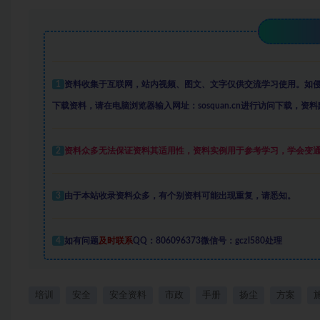
1
资料收集于互联网
，
站内视频、图文、文字仅供交流学习使用。如
下载资料，请在电脑浏览器输入网址：sosquan.cn进行访问下载，
资料
2
资料众多
无法保证资料其适用性，资料实例
用于参考学习，学会变
3
由于本站收录资料众多，有个别资料可能出现重复，请悉知。
4
如有问题
及时联系
QQ：806096373微信号：gczl580处理
培训
安全
安全资料
市政
手册
扬尘
方案