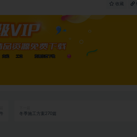
收藏
篇
下一篇
件
冬季施工方案270篇