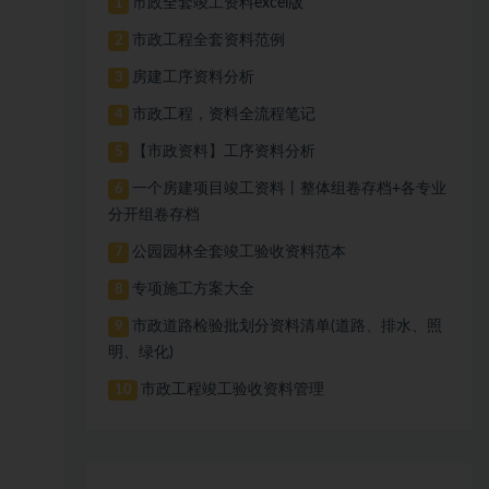
市政全套竣工资料excel版
1
市政工程全套资料范例
2
房建工序资料分析
3
市政工程，资料全流程笔记
4
【市政资料】工序资料分析
5
一个房建项目竣工资料丨整体组卷存档+各专业
6
分开组卷存档
公园园林全套竣工验收资料范本
7
专项施工方案大全
8
市政道路检验批划分资料清单(道路、排水、照
9
明、绿化)
市政工程竣工验收资料管理
10