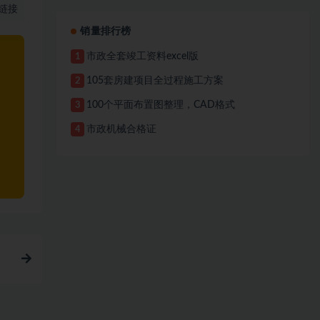
链接
销量排行榜
市政全套竣工资料excel版
1
105套房建项目全过程施工方案
2
100个平面布置图整理，CAD格式
3
市政机械合格证
4