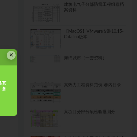
建筑电气子分部防雷工程组卷档
案资料
【MacOS】VMware安装10.15-
Catalina版本
×
海绵城市（一套资料）
换其
某热力工程资料范例-卷内目录
，务
某项目分部分项检验批划分