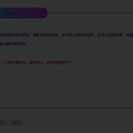
须知
侵犯到您的合法权益，请联系本站处理。
在手机上访问本站时，仅可以浏览内容，如
默认解压密码为1
通，万变不离其宗，省时省力，助你快速提升
！
施工
标准