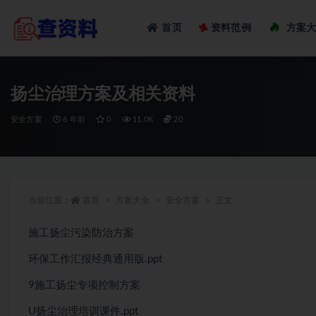
Loadi
首页
资料范例
方案
全部
扬尘治理方案及相关资料
安全方案
6 年前
0
11.0K
20
当前位置：
首页
方案大全
安全方案
正文
施工扬尘污染防治方案
环保工作汇报经典通用版.ppt
9施工扬尘专项控制方案
U扬尘治理培训课件.ppt