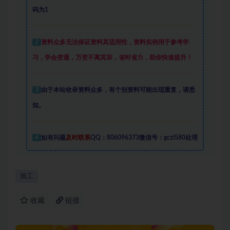
码为1
2
资料众多
无法保证资料其适用性，资料实例
用于参考学
习，学会变通，万变不离其宗，省时省力，助你快速提升
！
3
由于本站收录资料众多，有个别资料可能出现重复，请悉
知。
4
如有问题
及时联系
QQ：806096373微信号：gczl580处理
施工
收藏
链接