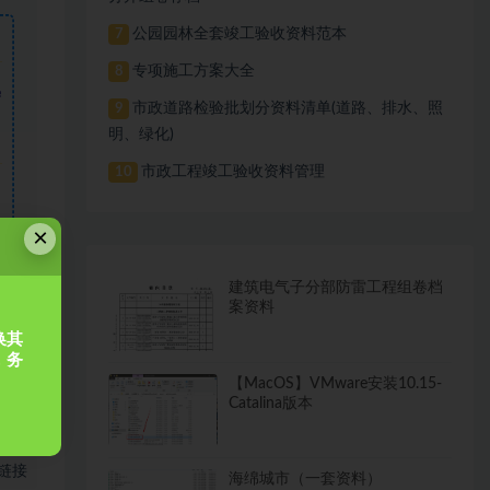
公园园林全套竣工验收资料范本
7
专项施工方案大全
8
需
市政道路检验批划分资料清单(道路、排水、照
9
明、绿化)
市政工程竣工验收资料管理
10
×
建筑电气子分部防雷工程组卷档
案资料
换其
，务
【MacOS】VMware安装10.15-
Catalina版本
链接
海绵城市（一套资料）