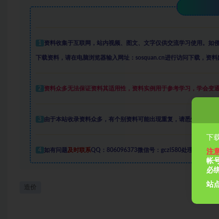
1
资料收集于互联网
，
站内视频、图文、文字仅供交流学习使用。如
下载资料，请在电脑浏览器输入网址：sosquan.cn进行访问下载，
资料
2
资料众多
无法保证资料其适用性，资料实例
用于参考学习，学会变
3
由于本站收录资料众多，有个别资料可能出现重复，请悉知。
下载
4
如有问题
及时联系
QQ：806096373微信号：gczl580处理
注
帐
必
站点
造价