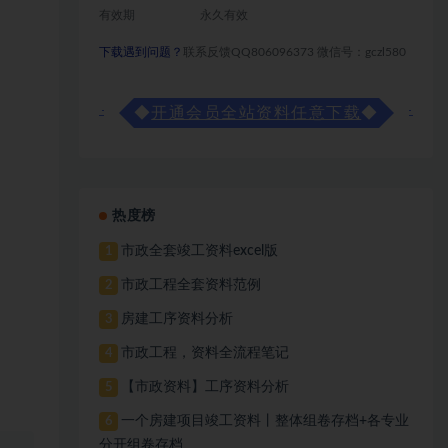
有效期
永久有效
下载遇到问题？
联系反馈QQ806096373 微信号：gczl580
◆
开通会员全站资料任意下载
◆
热度榜
市政全套竣工资料excel版
1
市政工程全套资料范例
2
房建工序资料分析
3
市政工程，资料全流程笔记
4
【市政资料】工序资料分析
5
一个房建项目竣工资料丨整体组卷存档+各专业
6
分开组卷存档