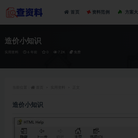
Loadi
首页
资料范例
方案
全部
造价小知识
实用资料
6 年前
0
7.2K
免费
当前位置：
首页
实用资料
正文
造价小知识