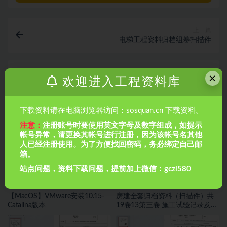
上一篇
电梯工程资料归档组卷扫描件
下一篇
×
欢迎进入工程资料库
主体结构工序报验资料：检验批及原始记录、隐蔽工程
一套填写范例
相关文章
下载资料请在电脑浏览器访问：sosquan.cn 下载资料。
注意：
注册账号时要使用英文字母及数字组成，如提示
帐号异常，请更换其帐号进行注册，因为该帐号名其他
人已经注册使用。为了方便找回密码，务必绑定自己邮
箱。
站点问题，资料下载问题，提前加上微信：gczl580
【MacOS】VMware安装10.15-
房建全套归档资料（扫描件）共
Catalina版本
19卷13第三卷 施工试验记录及检
测文件 2.2册