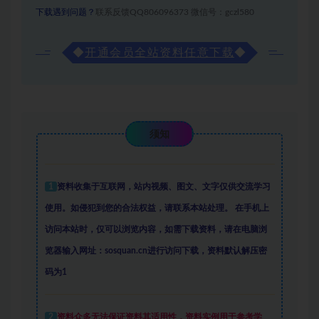
下载遇到问题？
联系反馈QQ806096373 微信号：gczl580
◆
开通会员全站资料任意下载
◆
须知
1
资料收集于互联网
，
站内视频、图文、文字仅供交流学习
使用。如侵犯到您的合法权益，请联系本站处理。
在手机上
访问本站时，仅可以浏览内容，如需下载资料，请在电脑浏
览器输入网址：sosquan.cn进行访问下载，
资料默认解压密
码为1
2
资料众多
无法保证资料其适用性，资料实例
用于参考学