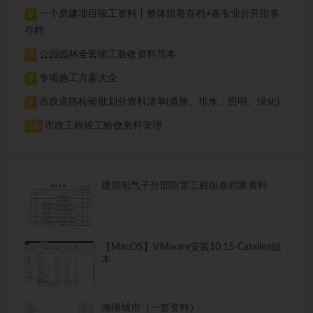
一个房建项目竣工资料丨整体组卷存档+各专业分开组卷
6
存档
公园园林全套竣工验收资料范本
7
专项施工方案大全
8
市政道路检验批划分资料清单(道路、排水、照明、绿化)
9
市政工程竣工验收资料管理
10
建筑电气子分部防雷工程组卷档案资料
【MacOS】VMware安装10.15-Catalina版
本
海绵城市（一套资料）