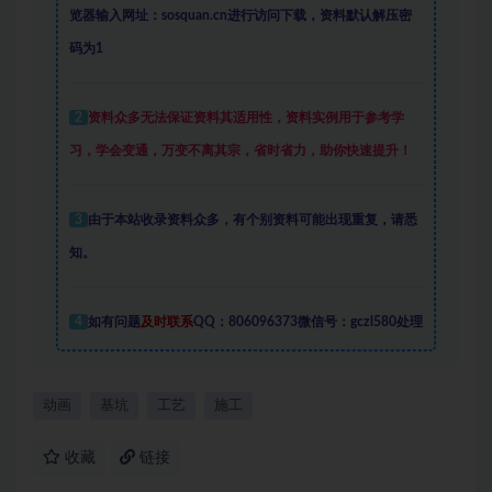
览器输入网址：sosquan.cn进行访问下载，
资料默认解压密
码为1
2
资料众多
无法保证资料其适用性，资料实例
用于参考学
习，学会变通，万变不离其宗，省时省力，助你快速提升
！
3
由于本站收录资料众多，有个别资料可能出现重复，请悉
知。
4
如有问题
及时联系
QQ：806096373微信号：gczl580处理
动画
基坑
工艺
施工
收藏
链接