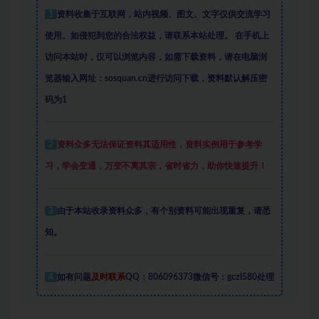
1
资料收集于互联网
，
站内视频、图文、文字仅供交流学习
使用。如侵犯到您的合法权益，请联系本站处理。
在手机上
访问本站时，仅可以浏览内容，如需下载资料，请在电脑浏
览器输入网址：sosquan.cn进行访问下载，
资料默认解压密
码为1
2
资料众多
无法保证资料其适用性，资料实例
用于参考学
习，学会变通，万变不离其宗，省时省力，助你快速提升
！
3
由于本站收录资料众多，有个别资料可能出现重复，请悉
知。
4
如有问题
及时联系
QQ：806096373微信号：gczl580处理