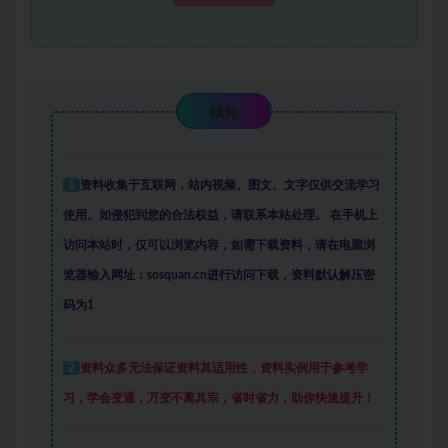
须知
1
资料收集于互联网
，
站内视频、图文、文字仅供交流学习
使用。如侵犯到您的合法权益，请联系本站处理。
在手机上
访问本站时，仅可以浏览内容，如需下载资料，请在电脑浏
览器输入网址：sosquan.cn进行访问下载，
资料默认解压密
码为1
2
资料众多
无法保证资料其适用性，资料实例
用于参考学
习，学会变通，万变不离其宗，省时省力，助你快速提升
！