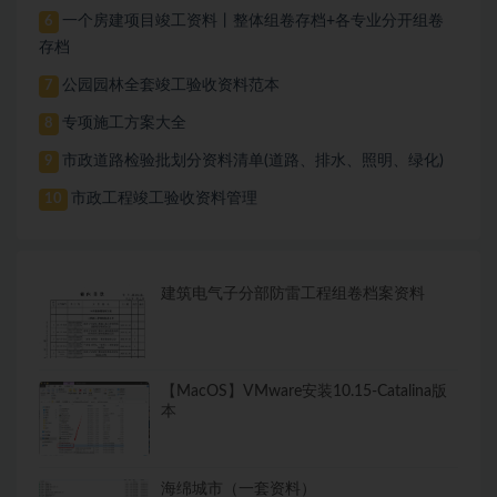
一个房建项目竣工资料丨整体组卷存档+各专业分开组卷
6
存档
公园园林全套竣工验收资料范本
7
专项施工方案大全
8
市政道路检验批划分资料清单(道路、排水、照明、绿化)
9
市政工程竣工验收资料管理
10
建筑电气子分部防雷工程组卷档案资料
【MacOS】VMware安装10.15-Catalina版
本
海绵城市（一套资料）