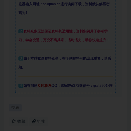
览器输入网址：sosquan.cn进行访问下载，
资料默认解压密
码为1
2
资料众多
无法保证资料其适用性，资料实例
用于参考学
习，学会变通，万变不离其宗，省时省力，助你快速提升
！
3
由于本站收录资料众多，有个别资料可能出现重复，请悉
知。
4
如有问题
及时联系
QQ：806096373微信号：gczl580处理
交底
收藏
链接