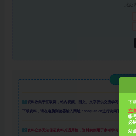
此处
下载
1
资料收集于互联网
，
站内视频、图文、文字仅供交流学习使用。如
注
下载资料，请在电脑浏览器输入网址：sosquan.cn进行访问下载，
资料
帐
必
2
资料众多
无法保证资料其适用性，资料实例
用于参考学习，学会变
站点