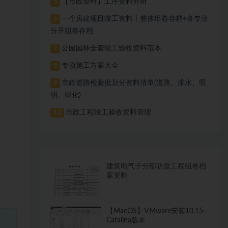
【市政资料】工序资料分析
5
一个房建项目竣工资料丨整体组卷存档+各专业
6
分开组卷存档
公园园林全套竣工验收资料范本
7
专项施工方案大全
8
市政道路检验批划分资料清单(道路、排水、照
9
明、绿化)
市政工程竣工验收资料管理
10
建筑电气子分部防雷工程组卷档
案资料
【MacOS】VMware安装10.15-
Catalina版本