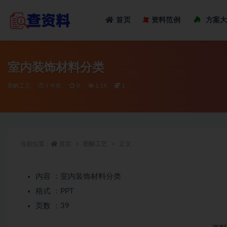
Loadi
首页
资料范例
方案
全部
室内装饰材料分类
图解工艺
5 年前
0
1.1K
1
当前位置：
首页
图解工艺
正文
内容 ：室内装饰材料分类
格式 ：PPT
页数 ：39