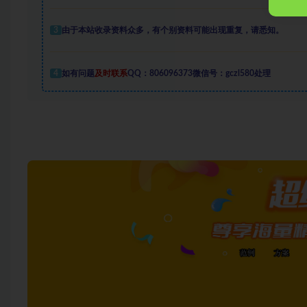
3
由于本站收录资料众多，有个别资料可能出现重复，请悉知。
4
如有问题
及时联系
QQ：806096373微信号：gczl580处理