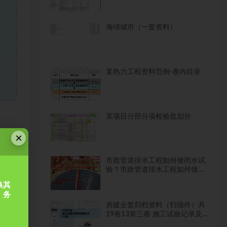
海绵城市（一套资料）
某热力工程资料范例-卷内目录
某项目分部分项检验批划分
×
市政管道排水工程如何做闭水试
验？市政管道排水工程如何做闭
需
水试验？
换其
，务
房建全套归档资料（扫描件）共
19卷13第三卷 施工试验记录及
检测文件 2.2册