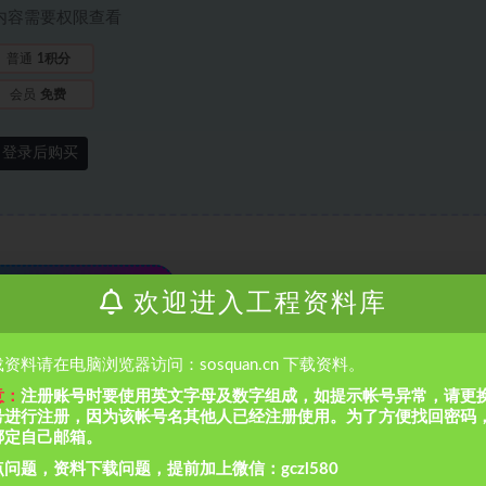
内容需要权限查看
普通
1积分
会员
免费
登录后购买
须知
欢迎进入工程资料库
资料请在电脑浏览器访问：sosquan.cn 下载资料。
侵犯到您的合法权益，请联系本站处理。
在手机上访问本站时，仅可以浏览内容，如
意：
注册账号时要使用英文字母及数字组成，如提示帐号异常，请更
默认解压密码为1
号进行注册，因为该帐号名其他人已经注册使用。为了方便找回密码
绑定自己邮箱。
通，万变不离其宗，省时省力，助你快速提升
！
问题，资料下载问题，提前加上微信：gczl580